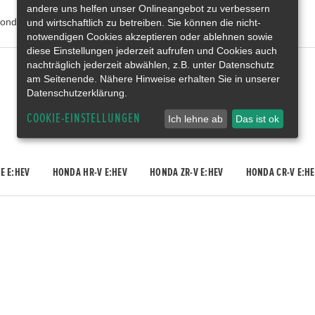
andere uns helfen unser Onlineangebot zu verbessern
onda Deutschland
und wirtschaftlich zu betreiben. Sie können die nicht-
notwendigen Cookies akzeptieren oder ablehnen sowie
diese Einstellungen jederzeit aufrufen und Cookies auch
nachträglich jederzeit abwählen, z.B. unter Datenschutz
Gebrauchtwagen
am Seitenende. Nähere Hinweise erhalten Sie in unserer
Honda Gebrauchtwagen
Datenschutzerklärung.
Honda Vorführwagen
Gesamtbestand
COOKIE-EINSTELLUNGEN
Ich lehne ab
Das ist ok
E E:HEV
HONDA HR-V E:HEV
HONDA ZR-V E:HEV
HONDA CR-V E:HE