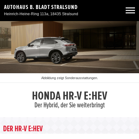
AUTOHAUS B. BLADT STRALSUND
Heinrich-Heine-Ring 113a, 18435 Stralsund
Neuwagen
Gebrauchtwagen
Angebote
Abbildung zeigt Sonderausstattungen.
Service & Zubehör
HONDA HR-V E:HEV
Der Hybrid, der Sie weiterbringt
Unser Autohaus
DER HR-V E:HEV