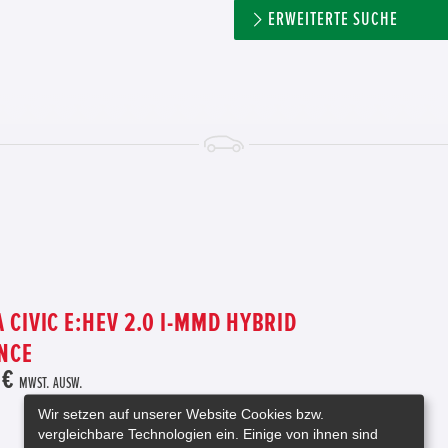
ERWEITERTE SUCHE
 CIVIC E:HEV 2.0 I-MMD HYBRID
NCE
 €
MWST. AUSW.
Wir setzen auf unserer Website Cookies bzw.
Automatik
vergleichbare Technologien ein. Einige von ihnen sind
Vorführfahrzeug