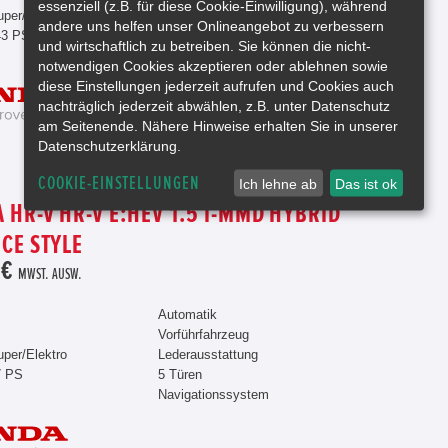
essenziell (z.B. für diese Cookie-Einwilligung), während
uper/Elektro
5 Türen
andere uns helfen unser Onlineangebot zu verbessern
43 PS
Navigationssystem
und wirtschaftlich zu betreiben. Sie können die nicht-
notwendigen Cookies akzeptieren oder ablehnen sowie
diese Einstellungen jederzeit aufrufen und Cookies auch
nachträglich jederzeit abwählen, z.B. unter Datenschutz
am Seitenende. Nähere Hinweise erhalten Sie in unserer
Datenschutzerklärung.
COOKIE-EINSTELLUNGEN
Ich lehne ab
Das ist ok
 HR-V HR-V E:HEV 1.5 I-MMD HYBRID
CE STYLE
 €
MWST. AUSW.
Automatik
Vorführfahrzeug
uper/Elektro
Lederausstattung
7 PS
5 Türen
Navigationssystem