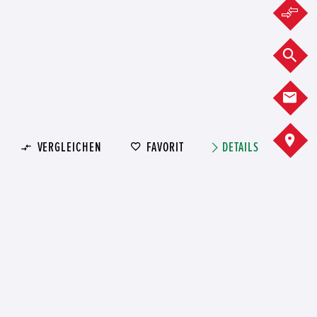
F
F
K
A
VERGLEICHEN
FAVORIT
DETAILS