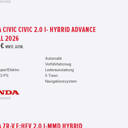
 CIVIC CIVIC 2.0 I- HYBRID ADVANCE
L 2026
 €
MWST. AUSW.
Automatik
Vorführfahrzeug
uper/Elektro
Lederausstattung
43 PS
5 Türen
Navigationssystem
 ZR-V E:HEV 2.0 I-MMD HYBRID