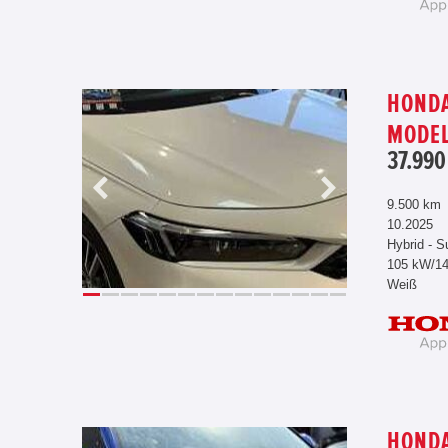
HONDA
MODEL
37.990
9.500 km
10.2025
Hybrid - S
105 kW/1
Weiß
HONDA