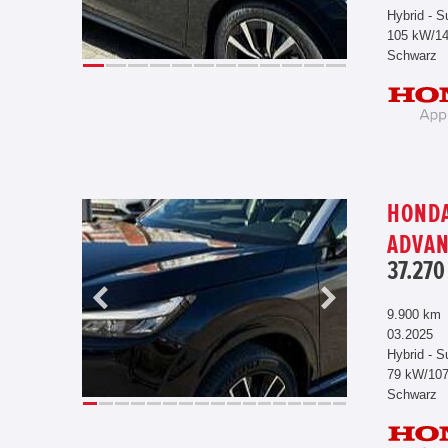
Hybrid - S
105 kW/1
Schwarz
HONDA
ADVAN
37.270
9.900 km
03.2025
Hybrid - S
79 kW/10
Schwarz