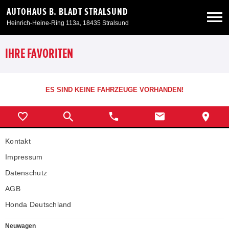
AUTOHAUS B. BLADT STRALSUND
Heinrich-Heine-Ring 113a, 18435 Stralsund
Neuwagen
IHRE FAVORITEN
Gebrauchtwagen
ES SIND KEINE FAHRZEUGE VORHANDEN!
Angebote
Kontakt
Service & Zubehör
Impressum
Unser Autohaus
Datenschutz
AGB
Honda Deutschland
Neuwagen