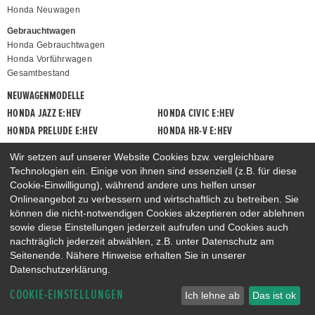
Honda Neuwagen
Gebrauchtwagen
Honda Gebrauchtwagen
Honda Vorführwagen
Gesamtbestand
NEUWAGENMODELLE
HONDA JAZZ E:HEV
HONDA CIVIC E:HEV
HONDA PRELUDE E:HEV
HONDA HR-V E:HEV
HONDA ZR-V E:HEV
HONDA CR-V E:HEV & E:PHEV
Wir setzen auf unserer Website Cookies bzw. vergleichbare
Technologien ein. Einige von ihnen sind essenziell (z.B. für diese
Cookie-Einwilligung), während andere uns helfen unser
Onlineangebot zu verbessern und wirtschaftlich zu betreiben. Sie
können die nicht-notwendigen Cookies akzeptieren oder ablehnen
sowie diese Einstellungen jederzeit aufrufen und Cookies auch
nachträglich jederzeit abwählen, z.B. unter Datenschutz am
Seitenende. Nähere Hinweise erhalten Sie in unserer
Datenschutzerklärung.
COOKIE-EINSTELLUNGEN
Ich lehne ab
Das ist ok