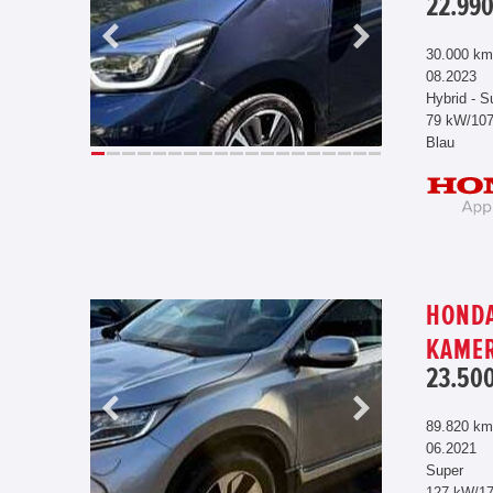
22.990
30.000 km
08.2023
Hybrid - S
79 kW/10
Blau
HONDA
KAME
23.500
89.820 km
06.2021
Super
127 kW/1