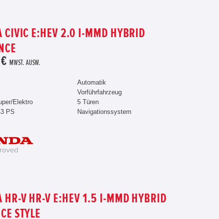
 CIVIC E:HEV 2.0 I-MMD HYBRID
NCE
 €
MWST. AUSW.
Automatik
Vorführfahrzeug
uper/Elektro
5 Türen
43 PS
Navigationssystem
 HR-V HR-V E:HEV 1.5 I-MMD HYBRID
CE STYLE