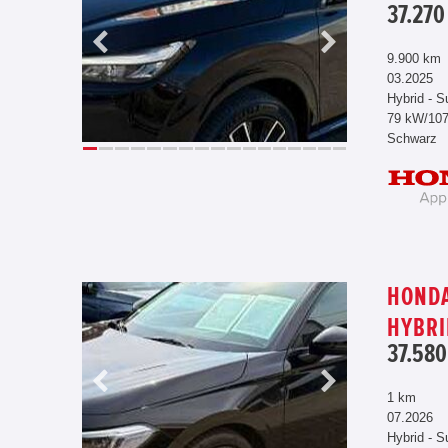
37.270
9.900 km
03.2025
Hybrid - S
79 kW/10
Schwarz
HONDA
HYBRI
37.580
1 km
07.2026
Hybrid - S