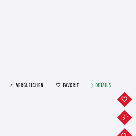
VERGLEICHEN
FAVORIT
DETAILS
F
F
F