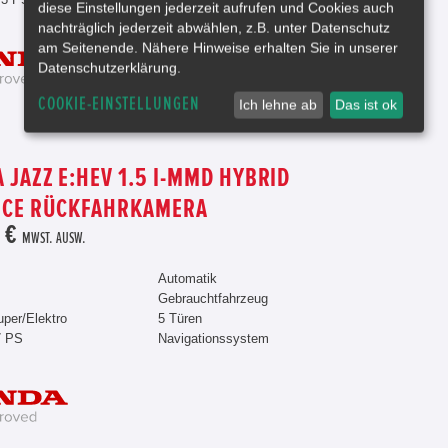
diese Einstellungen jederzeit aufrufen und Cookies auch
nachträglich jederzeit abwählen, z.B. unter Datenschutz
am Seitenende. Nähere Hinweise erhalten Sie in unserer
Datenschutzerklärung.
COOKIE-EINSTELLUNGEN
Ich lehne ab
Das ist ok
 JAZZ E:HEV 1.5 I-MMD HYBRID
NCE RÜCKFAHRKAMERA
 €
MWST. AUSW.
Automatik
Gebrauchtfahrzeug
uper/Elektro
5 Türen
7 PS
Navigationssystem