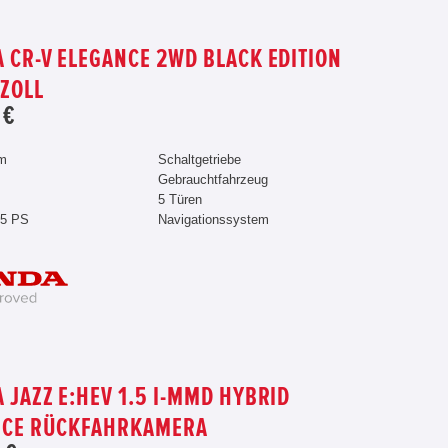
 CR-V ELEGANCE 2WD BLACK EDITION
9ZOLL
 €
km
Schaltgetriebe
Gebrauchtfahrzeug
5 Türen
55 PS
Navigationssystem
 JAZZ E:HEV 1.5 I-MMD HYBRID
NCE RÜCKFAHRKAMERA