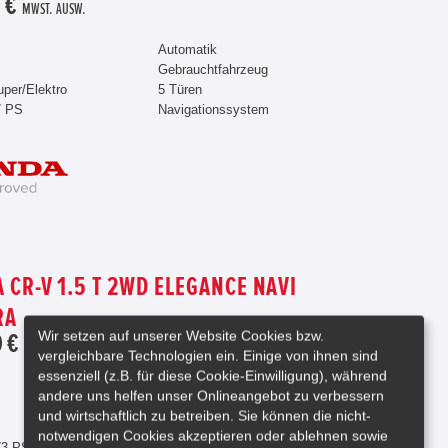
 €
MWST. AUSW.
Automatik
Gebrauchtfahrzeug
uper/Elektro
5 Türen
7 PS
Navigationssystem
 CR-V 1.5 T 2WD ELEGANCE NAVI
RA
Wir setzen auf unserer Website Cookies bzw.
 €
vergleichbare Technologien ein. Einige von ihnen sind
essenziell (z.B. für diese Cookie-Einwilligung), während
Schaltgetriebe
andere uns helfen unser Onlineangebot zu verbessern
Gebrauchtfahrzeug
und wirtschaftlich zu betreiben. Sie können die nicht-
5 Türen
notwendigen Cookies akzeptieren oder ablehnen sowie
73 PS
Navigationssystem