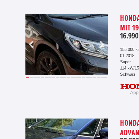
HONDA
MIT 1
16.990
155.000 
01.2018
Super
114 kW/1
Schwarz
HONDA
ADVA