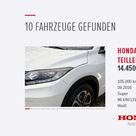
10 FAHRZEUGE GEFUNDEN
HONDA
TEILL
14.450
105.000 
09.2016
Super
96 kW/13
Weiß