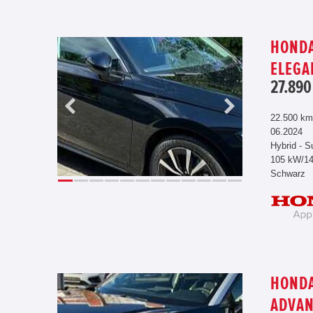
HONDA
ELEGA
27.890
22.500 km
06.2024
Hybrid - S
105 kW/1
Schwarz
HONDA
ADVAN