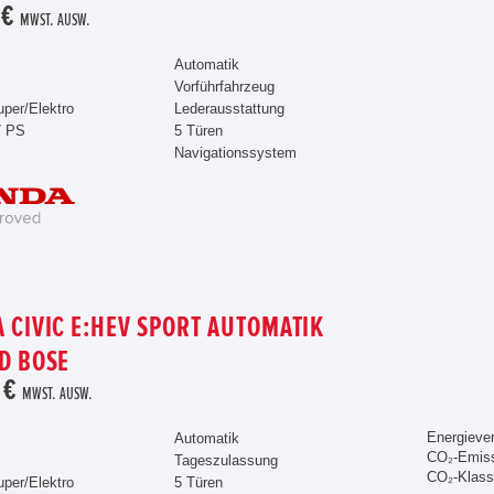
 €
MWST. AUSW.
Automatik
Vorführfahrzeug
uper/Elektro
Lederausstattung
7 PS
5 Türen
Navigationssystem
 CIVIC E:HEV SPORT AUTOMATIK
D BOSE
 €
MWST. AUSW.
Energiever
Automatik
CO₂-Emiss
Tageszulassung
CO₂-Klass
uper/Elektro
5 Türen