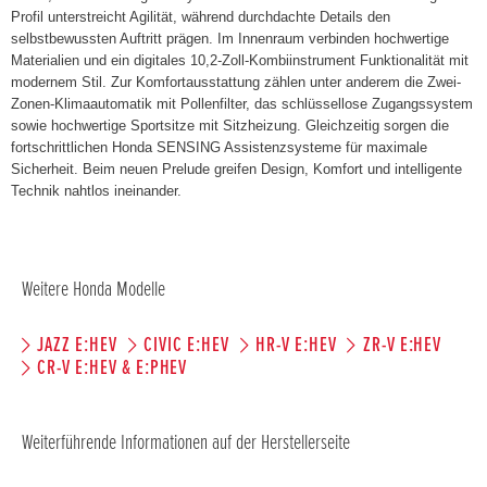
Profil unterstreicht Agilität, während durchdachte Details den
selbstbewussten Auftritt prägen. Im Innenraum verbinden hochwertige
Materialien und ein digitales 10,2-Zoll-Kombiinstrument Funktionalität mit
modernem Stil. Zur Komfortausstattung zählen unter anderem die Zwei-
Zonen-Klimaautomatik mit Pollenfilter, das schlüssellose Zugangssystem
sowie hochwertige Sportsitze mit Sitzheizung. Gleichzeitig sorgen die
fortschrittlichen Honda SENSING Assistenzsysteme für maximale
Sicherheit. Beim neuen Prelude greifen Design, Komfort und intelligente
Technik nahtlos ineinander.
Weitere Honda Modelle
JAZZ E:HEV
CIVIC E:HEV
HR-V E:HEV
ZR-V E:HEV
CR-V E:HEV & E:PHEV
Weiterführende Informationen auf der Herstellerseite