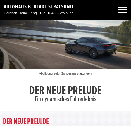
AUTOHAUS B. BLADT STRALSUND
Heinrich-Heine-Ring 113a, 18435 Stralsund
Neuwagen
Gebrauchtwagen
Angebote
Abbildung zeigt Sonderausstattungen.
Service & Zubehör
DER NEUE PRELUDE
Ein dynamisches Fahrerlebnis
Unser Autohaus
DER NEUE PRELUDE