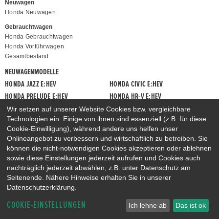
Neuwagen
Honda Neuwagen
Gebrauchtwagen
Honda Gebrauchtwagen
Honda Vorführwagen
Gesamtbestand
NEUWAGENMODELLE
HONDA JAZZ E:HEV
HONDA CIVIC E:HEV
HONDA PRELUDE E:HEV
HONDA HR-V E:HEV
HONDA ZR-V E:HEV
HONDA CR-V E:HEV & E:PHEV
Wir setzen auf unserer Website Cookies bzw. vergleichbare
Technologien ein. Einige von ihnen sind essenziell (z.B. für diese
Cookie-Einwilligung), während andere uns helfen unser
Onlineangebot zu verbessern und wirtschaftlich zu betreiben. Sie
können die nicht-notwendigen Cookies akzeptieren oder ablehnen
sowie diese Einstellungen jederzeit aufrufen und Cookies auch
nachträglich jederzeit abwählen, z.B. unter Datenschutz am
Seitenende. Nähere Hinweise erhalten Sie in unserer
Datenschutzerklärung.
COOKIE-EINSTELLUNGEN
Ich lehne ab
Das ist ok