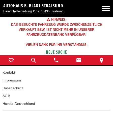
AUTOHAUS B. BLADT STRALSUND
Heinrich-Heine-Ring 113a, 18435 Stralsund
HINWEIS:
Neuwagen
DAS GESUCHTE FAHRZEUG WURDE ZWISCHENZEITLICH
VERKAUFT BZW. IST NICHT MEHR IN UNSERER
FAHRZEUGDATENBANK VERFÜGBAR.
Gebrauchtwagen
VIELEN DANK FÜR IHR VERSTÄNDNIS.
NEUE SUCHE
Angebote
Service & Zubehör
Kontakt
Impressum
Unser Autohaus
Datenschutz
AGB
Honda Deutschland