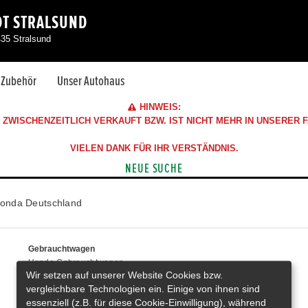
DT STRALSUND
435 Stralsund
& Zubehör
Unser Autohaus
HINWEIS:
ZWISCHENZEITLICH VERKAUFT BZW. IST NICHT MEHR IN UNSERER
VIELEN DANK FÜR IHR VERSTÄNDNIS.
NEUE SUCHE
onda Deutschland
Gebrauchtwagen
Honda Gebrauchtwagen
Wir setzen auf unserer Website Cookies bzw.
Honda Vorführwagen
vergleichbare Technologien ein. Einige von ihnen sind
Gesamtbestand
essenziell (z.B. für diese Cookie-Einwilligung), während