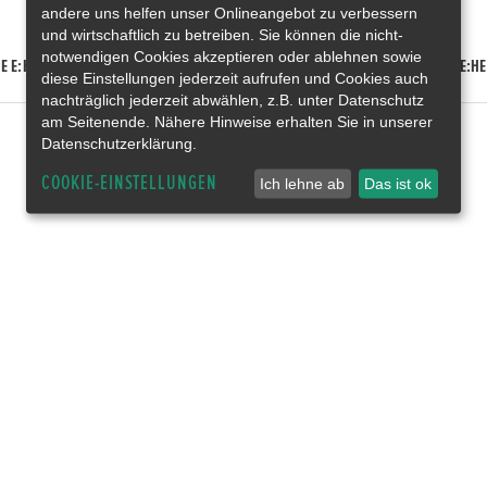
andere uns helfen unser Onlineangebot zu verbessern
und wirtschaftlich zu betreiben. Sie können die nicht-
notwendigen Cookies akzeptieren oder ablehnen sowie
E E:HEV
HONDA HR-V E:HEV
HONDA ZR-V E:HEV
HONDA CR-V E:HE
diese Einstellungen jederzeit aufrufen und Cookies auch
nachträglich jederzeit abwählen, z.B. unter Datenschutz
am Seitenende. Nähere Hinweise erhalten Sie in unserer
Datenschutzerklärung.
COOKIE-EINSTELLUNGEN
Ich lehne ab
Das ist ok