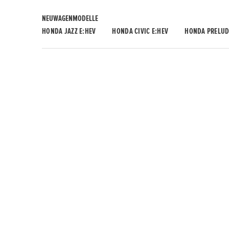
NEUWAGENMODELLE
HONDA JAZZ E:HEV
HONDA CIVIC E:HEV
HONDA PRELUD